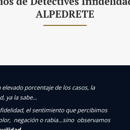
ios de Detectives Infidelid
ALPEDRETE
 elevado porcentaje de los casos, la
d, ya la sabe…
delidad, el sentimiento que percibimos
i dolor, negación o rabia…sino observamos
quilidad
…