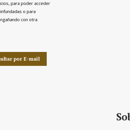
icios, para poder acceder
 infundadas o para
engañando con otra
ultar por E-mail
So