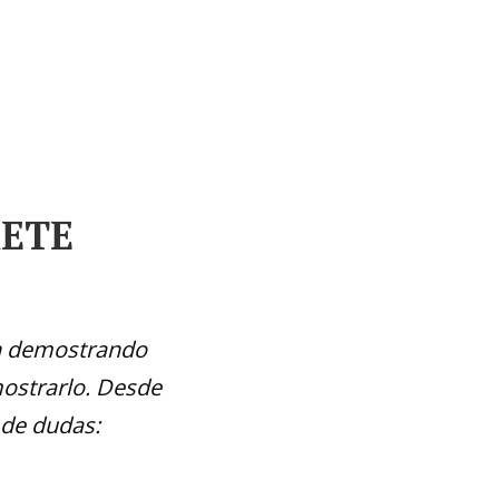
91-000-1600
ctar
655-673-998 (24hr)
RETE
an demostrando
mostrarlo. Desde
 de dudas: