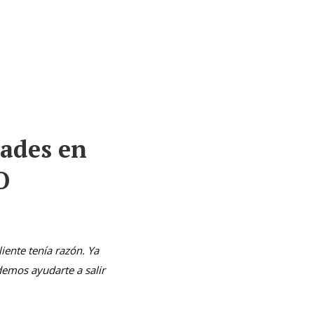
91-000-1600
ctar
655-673-998 (24hr)
dades en
O
iente tenía razón. Ya
demos ayudarte a salir