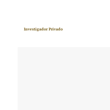
inciertos, mine una relación saludable.
A. G. A.
Investigador Privado