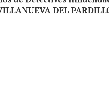
VILLANUEVA DEL PARDILL
entaje de los casos, la persona que quiere averiguar la
entimiento que percibimos por parte del cliente no suele
 que
la verdad les proporciona tranquilidad
…
 especializada. No deje que sus temores, probablemente