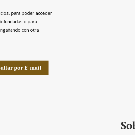
icios, para poder acceder
 infundadas o para
engañando con otra
ultar por E-mail
So